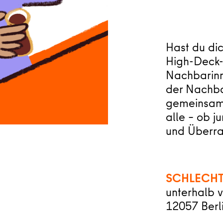
Hast du dic
High-Deck-
Nachbarin
der Nachba
gemeinsam
alle – ob j
und Überra
SCHLECHT
unterhalb 
12057 Berl